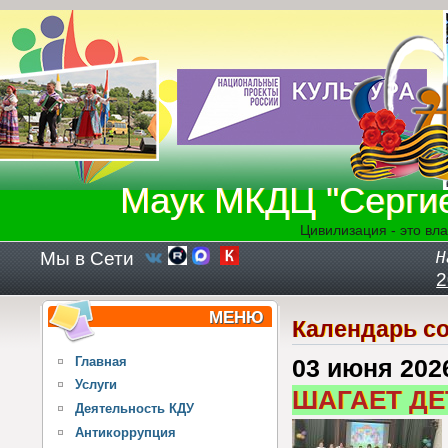
Перейти к основному содержанию
Маук МКДЦ "Серги
Цивилизация - это вла
Мы в Сети
Н
2
МЕНЮ
Календарь с
Главная
03 июня 202
Услуги
ШАГАЕТ ДЕ
Деятельность КДУ
Антикоррупция