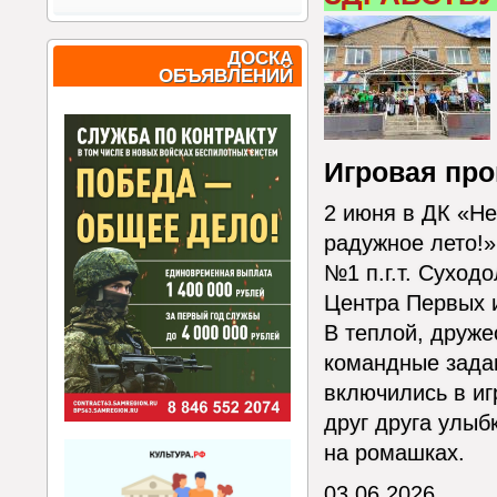
ДОСКА
ОБЪЯВЛЕНИЙ
Игровая про
2 июня в ДК «Н
радужное лето!
№1 п.г.т. Суход
Центра Первых и
В теплой, друж
командные задан
включились в иг
друг друга улыб
на ромашках.
03.06.2026