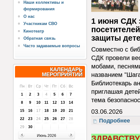
Наши коллективы и
формирования
О нас
1 июня СДК
Участникам СВО
посетителей
Кинотеатр
защиты дете
Обратная связь
Часто задаваемые вопросы
Совместно с биб
СДК провели ве
мобами, песнями
КАЛЕНДАРЬ
названием "Шага
МЕРОПРИЯТИЙ
Библиотекарь ан
Пн
Вт
Ср
Чт
Пт
Сб
Вс
приглашая детей
1
2
3
4
5
6
7
тема безопаснос
8
9
10
11
12
13
14
03.06.2026
15
16
17
18
19
20
21
22
23
24
25
26
27
28
Подробнее
о Шаг
29
30
Июнь 2026
ЗДРАВСТВУ