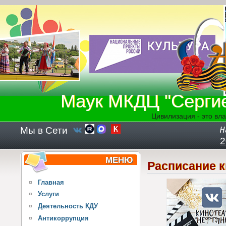
Перейти к основному содержанию
Маук МКДЦ "Серги
Цивилизация - это вла
Мы в Сети
Н
2
МЕНЮ
Расписание 
Главная
Услуги
Деятельность КДУ
Антикоррупция