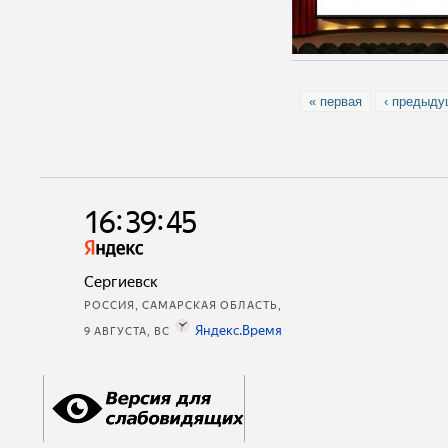
Страницы
« первая
‹ предыд