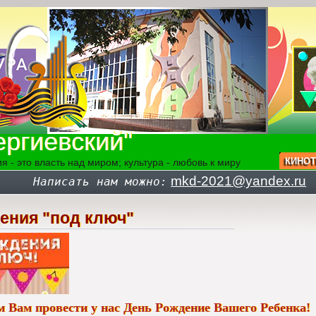
ргиевский"
КИНОТ
я - это власть над миром; культура - любовь к миру
mkd-2021@yandex.ru
Написать нам можно:
ения "под ключ"
 Вам провести у нас День Рождение Вашего Ребенка!