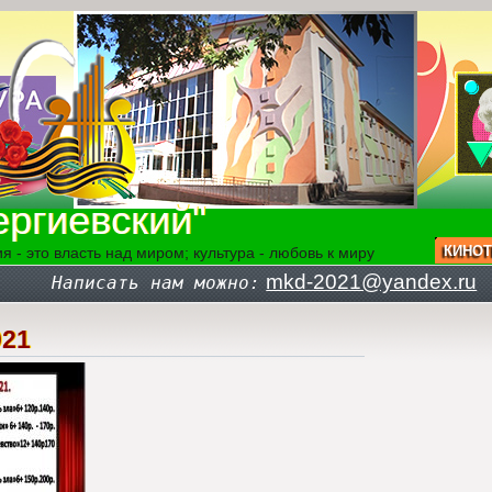
ргиевский"
КИНОТ
я - это власть над миром; культура - любовь к миру
mkd-2021@yandex.ru
Написать нам можно:
021