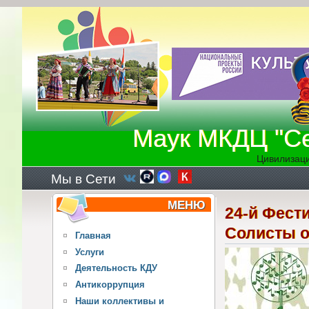
Перейти к основному содержанию
Маук МКДЦ "Се
Цивилизаци
Мы в Сети
МЕНЮ
24-й Фест
Солисты от
Главная
Услуги
Деятельность КДУ
Антикоррупция
Наши коллективы и