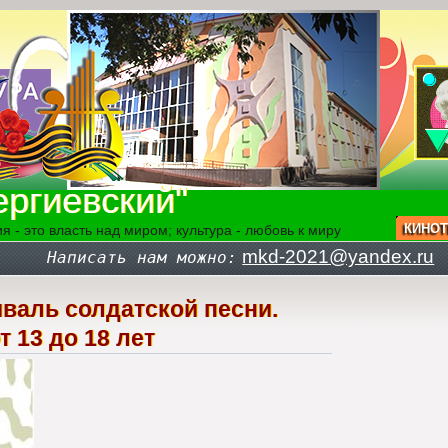
ргиевский"
КИНОТ
я - это власть над миром; культура - любовь к миру
mkd-2021@yandex.ru
Написать нам можно:
иваль солдатской песни.
 13 до 18 лет