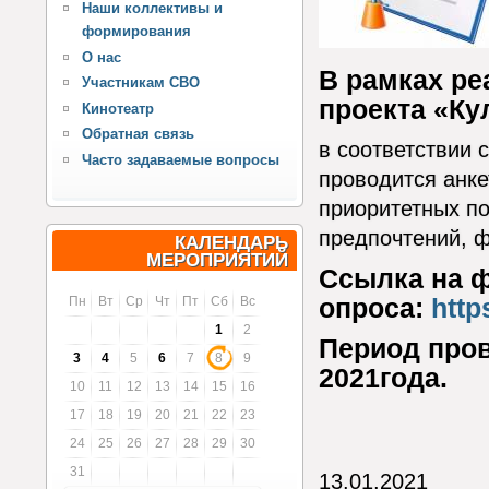
Наши коллективы и
формирования
О нас
В рамках ре
Участникам СВО
проекта «Ку
Кинотеатр
Обратная связь
в соответствии 
Часто задаваемые вопросы
проводится анке
приоритетных по
предпочтений, ф
КАЛЕНДАРЬ
МЕРОПРИЯТИЙ
Ссылка на 
опроса:
http
Пн
Вт
Ср
Чт
Пт
Сб
Вс
1
2
Период пров
3
4
5
6
7
8
9
2021года.
10
11
12
13
14
15
16
17
18
19
20
21
22
23
24
25
26
27
28
29
30
31
13.01.2021