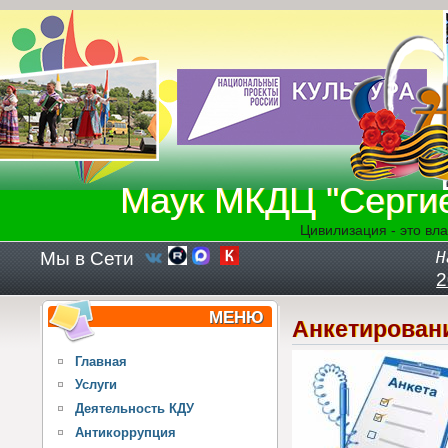
Перейти к основному содержанию
Маук МКДЦ "Серги
Цивилизация - это вла
Мы в Сети
Н
2
МЕНЮ
Анкетирован
Главная
Услуги
Деятельность КДУ
Антикоррупция