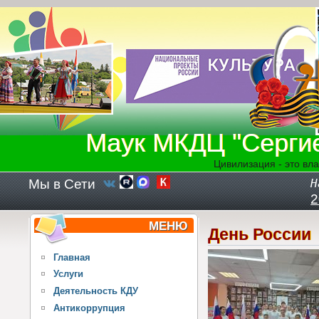
Перейти к основному содержанию
Маук МКДЦ "Серги
Цивилизация - это вла
Мы в Сети
Н
2
МЕНЮ
День России
Главная
Услуги
Деятельность КДУ
Антикоррупция