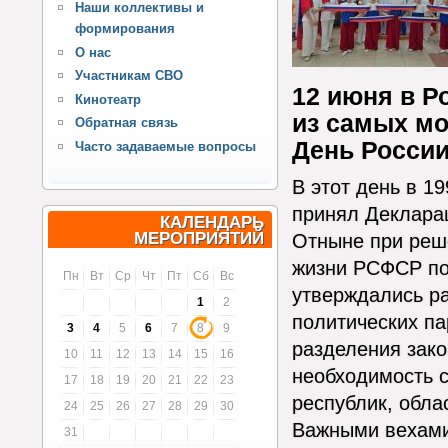
Наши коллективы и
формирования
О нас
Участникам СВО
12 июня в Р
Кинотеатр
из самых мо
Обратная связь
День России
Часто задаваемые вопросы
В этот день в 1
принял Декларац
КАЛЕНДАРЬ
МЕРОПРИЯТИЙ
Отныне при реш
жизни РСФСР по
Пн
Вт
Ср
Чт
Пт
Сб
Вс
утверждались р
1
2
политических па
3
4
5
6
7
8
9
разделения зако
10
11
12
13
14
15
16
необходимость 
17
18
19
20
21
22
23
республик, обла
24
25
26
27
28
29
30
Важными вехами 
31