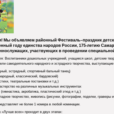
я! Мы объявляем районный Фестиваль–праздник детск
енный году единства народов России, 175-летию Самар
ннослужащих, участвующих в проведении специальной
я: Воспитанники дошкольных учреждений, учащиеся школ, детские твор
ели самодеятельного народного и эстрадного творчества, выступающие
ный, эстрадный, спортивный бальный танец)
народный, классический, бардовский)
тихи, театральные постановки и т.д.)
астерство на различных музыкальных инструментах
(гимнастика, акробатика, пластический этюд и т.д.)
ладное творчество, живопись (рисунки, фотографии, поделки, гравюры и 
едставляет не более 1 номера в любой номинации.
 «Лучше всех» проходит в двух этапах: