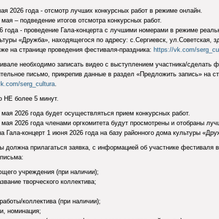
 мая 2026 года - отсмотр лучших конкурсных работ в режиме онлайн.
9 мая – подведение итогов отсмотра конкурсных работ.
026 года - проведение Гала-концерта с лучшими номерами в режиме реаль
ьтуры «Дружба», находящегося по адресу: с.Сергиевск, ул.Советская, з
зже на странице проведения фестиваля-праздника:
https://vk.com/serg_cu
тивале необходимо записать видео с выступлением участника/сделать 
тельное письмо, прикрепив данные в раздел «Предложить запись» на с
vk.com/serg_cultura
.
 НЕ более 5 минут.
7 мая 2026 года будет осуществляться прием конкурсных работ.
9 мая 2026 года членами оргкомитета будут просмотрены и отобраны луч
а Гала-концерт 1 июня 2026 года на базу районного дома культуры «Дру
ы должна прилагаться заявка, с информацией об участнике фестиваля 
письма:
щего учреждения (при наличии);
азвание творческого коллектива;
аботы/коллектива (при наличии);
и, номинация;