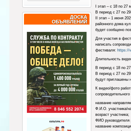
I этап – с 18 по 27
В период с 27 по 2
ДОСКА
II этап – 1 июня 2
ОБЪЯВЛЕНИЙ
районного дома кул
будет сообщено по
Для участия в фес
написать сопроводи
фестиваля:
https://
Длительность видео
В период с 18 по 2
В период с 27 по 2
будут приглашены н
К видео/фото работ
сопроводительного 
название направляю
Ф.И.О. участника/н
возраст участника;
ФИО руководителя р
название композици