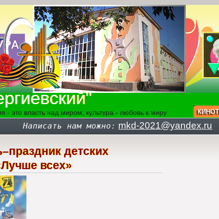
ргиевский"
КИНОТ
я - это власть над миром; культура - любовь к миру
mkd-2021@yandex.ru
Написать нам можно:
–праздник детских
«Лучше всех»