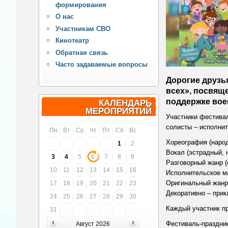
формирования
О нас
Участникам СВО
Кинотеатр
Обратная связь
Часто задаваемые вопросы
Дорогие друзь
всех», посвящ
поддержке вое
КАЛЕНДАРЬ
МЕРОПРИЯТИЙ
Участники фестивал
солисты – исполнит
Пн
Вт
Ср
Чт
Пт
Сб
Вс
Хореография (народ
1
2
Вокал (эстрадный, 
3
4
5
6
7
8
9
Разговорный жанр (с
10
11
12
13
14
15
16
Исполнительское м
Оригинальный жанр 
17
18
19
20
21
22
23
Декоративно – прик
24
25
26
27
28
29
30
Каждый участник пр
31
Фестиваль-праздник
Август 2026