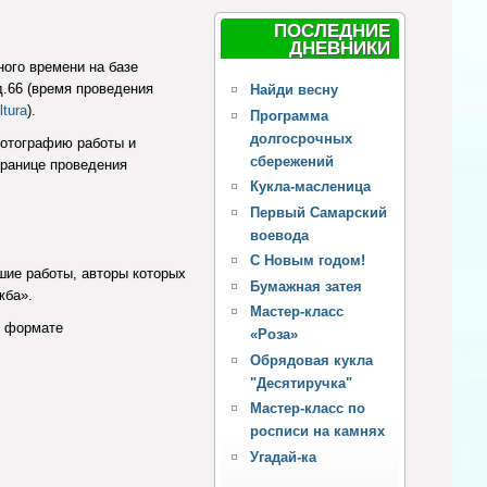
ПОСЛЕДНИЕ
ДНЕВНИКИ
ного времени на базе
д.66 (время проведения
Найди весну
ltura
).
Программа
долгосрочных
фотографию работы и
сбережений
транице проведения
Кукла-масленица
Первый Самарский
воевода
С Новым годом!
шие работы, авторы которых
Бумажная затея
жба».
Мастер-класс
в формате
«Роза»
Обрядовая кукла
"Десятиручка"
Мастер-класс по
росписи на камнях
Угадай-ка