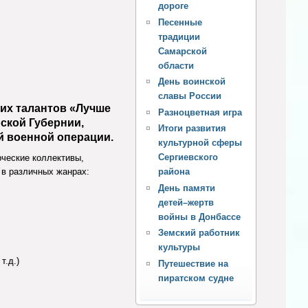
дороге
Песенные
традиции
Самарской
области
День воинской
славы России
их талантов «Лучше
Разноцветная игра
ской Губернии,
Итоги развития
 военной операции.
культурной сферы
Сергиевского
ческие коллективы,
района
 в различных жанрах:
День памяти
детей–жертв
войны в Донбассе
Земский работник
культуры
т.д.)
Путешествие на
пиратском судне