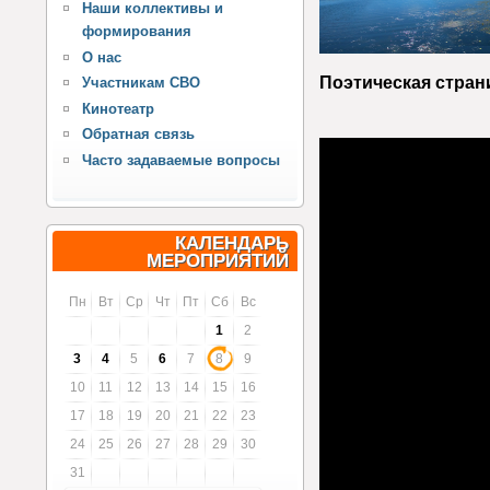
Наши коллективы и
формирования
О нас
Поэтическая стран
Участникам СВО
Кинотеатр
Обратная связь
Часто задаваемые вопросы
КАЛЕНДАРЬ
МЕРОПРИЯТИЙ
Пн
Вт
Ср
Чт
Пт
Сб
Вс
1
2
3
4
5
6
7
8
9
10
11
12
13
14
15
16
17
18
19
20
21
22
23
24
25
26
27
28
29
30
31