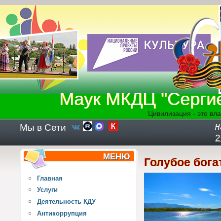
Перейти к основному содержанию
Маук МКДЦ "Серги
Цивилизация - это вла
Мы в Сети
Н
2
МЕНЮ
Голубое бога
Главная
Услуги
Деятельность КДУ
Антикоррупция