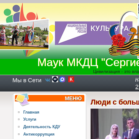
Перейти к основному содержанию
Маук МКДЦ "Серги
Цивилизация - это вла
Мы в Сети
Н
2
МЕНЮ
Люди с боль
Главная
Услуги
Деятельность КДУ
Антикоррупция