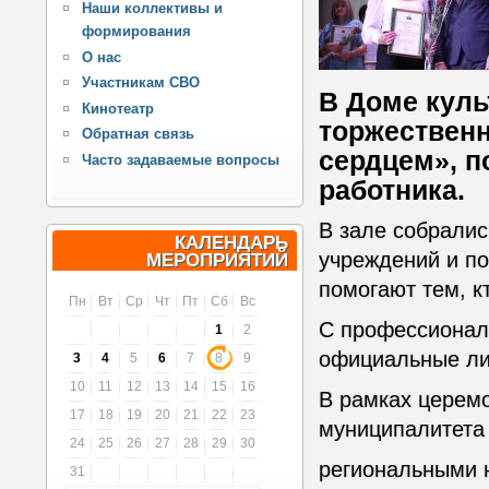
Наши коллективы и
формирования
О нас
Участникам СВО
В Доме кул
Кинотеатр
торжествен
Обратная связь
сердцем», 
Часто задаваемые вопросы
работника.
В зале собрали
КАЛЕНДАРЬ
учреждений и по
МЕРОПРИЯТИЙ
помогают тем, к
Пн
Вт
Ср
Чт
Пт
Сб
Вс
С профессионал
1
2
официальные ли
3
4
5
6
7
8
9
10
11
12
13
14
15
16
В рамках церем
17
18
19
20
21
22
23
муниципалитета
24
25
26
27
28
29
30
региональными 
31