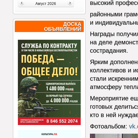
высокий профес
Август 2026
районными грамо
и индивидуальн
ДОСКА
ОБЪЯВЛЕНИЙ
Награды получил
на деле демонс
сострадания.
Ярким дополнен
коллективов и и
стали искренним
атмосферу тепла
Мероприятие ещ
готовых делитьс
кто в ней нужда
Фотоальбом:
vk