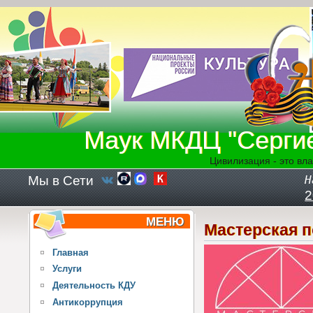
Перейти к основному содержанию
Маук МКДЦ "Серги
Цивилизация - это вла
Мы в Сети
Н
2
МЕНЮ
Мастерская 
Главная
Услуги
Деятельность КДУ
Антикоррупция