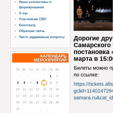
Наши коллективы и
формирования
О нас
Участникам СВО
Кинотеатр
Обратная связь
Дорогие дру
Часто задаваемые вопросы
Самарского 
постановка 
КАЛЕНДАРЬ
марта в 15:
МЕРОПРИЯТИЙ
Билеты можно п
Пн
Вт
Ср
Чт
Пт
Сб
Вс
по ссылке:
1
2
3
4
5
6
7
8
9
https://tickets.af
10
11
12
13
14
15
16
gclid=11401472
17
18
19
20
21
22
23
samara.ru&cat_id
24
25
26
27
28
29
30
31