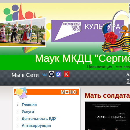
Перейти к основному содержанию
Маук МКДЦ "Серги
Цивилизация - это вла
Мы в Сети
Н
2
МЕНЮ
Мать солдата
Главная
Услуги
Деятельность КДУ
Антикоррупция