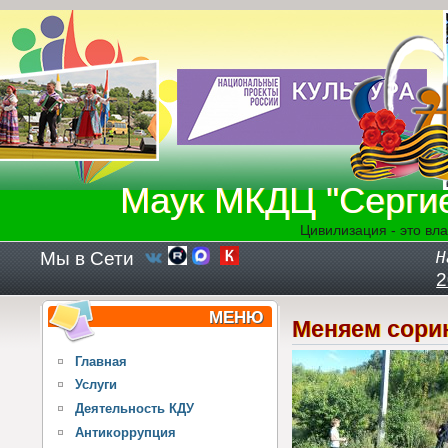
Перейти к основному содержанию
Маук МКДЦ "Серги
Цивилизация - это вла
Мы в Сети
Н
2
МЕНЮ
Меняем сорин
Главная
Услуги
Деятельность КДУ
Антикоррупция