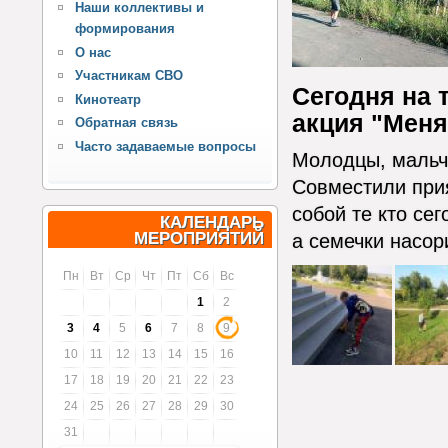
Наши коллективы и
формирования
О нас
Участникам СВО
Сегодня на 
Кинотеатр
акция "Меня
Обратная связь
Часто задаваемые вопросы
Молодцы, мальч
Совместили прия
собой те кто се
КАЛЕНДАРЬ
МЕРОПРИЯТИЙ
а семечки насор
Пн
Вт
Ср
Чт
Пт
Сб
Вс
1
2
3
4
5
6
7
8
9
10
11
12
13
14
15
16
17
18
19
20
21
22
23
24
25
26
27
28
29
30
31