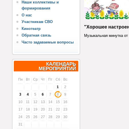
Наши коллективы и
формирования
О нас
Участникам СВО
"Хорошее настроен
Кинотеатр
Обратная связь
Музыкальная минутка от 
Часто задаваемые вопросы
КАЛЕНДАРЬ
МЕРОПРИЯТИЙ
Пн
Вт
Ср
Чт
Пт
Сб
Вс
1
2
3
4
5
6
7
8
9
10
11
12
13
14
15
16
17
18
19
20
21
22
23
24
25
26
27
28
29
30
31