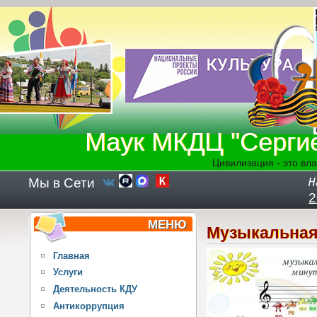
Перейти к основному содержанию
Маук МКДЦ "Серги
Цивилизация - это вла
Мы в Сети
Н
2
МЕНЮ
Музыкальная
Главная
Услуги
Деятельность КДУ
Антикоррупция