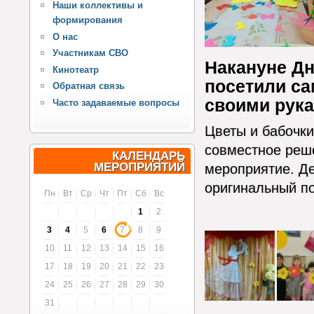
Наши коллективы и
формирования
О нас
Участникам СВО
Накануне Дн
Кинотеатр
посетили са
Обратная связь
своими рука
Часто задаваемые вопросы
Цветы и бабочки
совместное реше
КАЛЕНДАРЬ
МЕРОПРИЯТИЙ
мероприятие. Де
оригинальный по
Пн
Вт
Ср
Чт
Пт
Сб
Вс
1
2
3
4
5
6
7
8
9
10
11
12
13
14
15
16
17
18
19
20
21
22
23
24
25
26
27
28
29
30
31