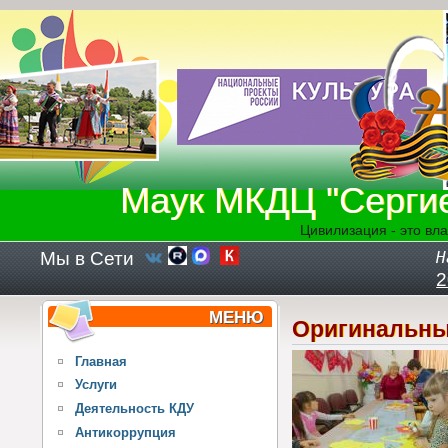
Перейти к основному содержанию
Маук МКДЦ "Серги
Цивилизация - это вла
Мы в Сети
Н
2
МЕНЮ
Оригинальны
Главная
Услуги
Деятельность КДУ
Антикоррупция