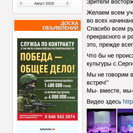
Зрители востор
Август 2026
Желаем всем уч
во всех начинан
ДОСКА
ОБЪЯВЛЕНИЙ
Спасибо всем ру
прекрасного и р
это, прежде все
Что бы не проис
культуры с.Серг
Мы не говорим в
встреч!"
Мы- вместе, мы- 
Видео здесь
htt