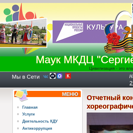
Перейти к основному содержанию
Маук МКДЦ "Серги
Цивилизация - это вла
Мы в Сети
Н
2
МЕНЮ
Отчетный ко
хореографич
Главная
Услуги
Деятельность КДУ
Антикоррупция