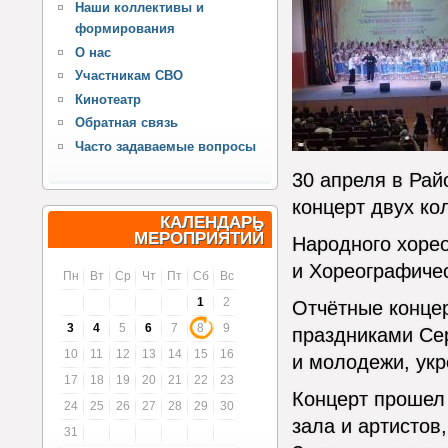
Наши коллективы и
формирования
О нас
Участникам СВО
Кинотеатр
Обратная связь
Часто задаваемые вопросы
30 апреля в Рай
концерт двух ко
КАЛЕНДАРЬ
МЕРОПРИЯТИЙ
Народного хорео
и Хореографичес
Пн
Вт
Ср
Чт
Пт
Сб
Вс
1
2
Отчётные конце
3
4
5
6
7
8
9
праздниками Сер
10
11
12
13
14
15
16
и молодежи, укр
17
18
19
20
21
22
23
Концерт прошел
24
25
26
27
28
29
30
зала и артистов,
31