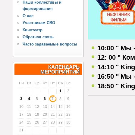
Наши коллективы и
формирования
О нас
Участникам СВО
Кинотеатр
Обратная связь
Часто задаваемые вопросы
10:00 " Мы 
12: 00 " Ко
14:10 " Kin
КАЛЕНДАРЬ
МЕРОПРИЯТИЙ
16:50 " Мы 
Пн
Вт
Ср
Чт
Пт
Сб
Вс
18:50 " Kin
1
2
3
4
5
6
7
8
9
10
11
12
13
14
15
16
17
18
19
20
21
22
23
24
25
26
27
28
29
30
31