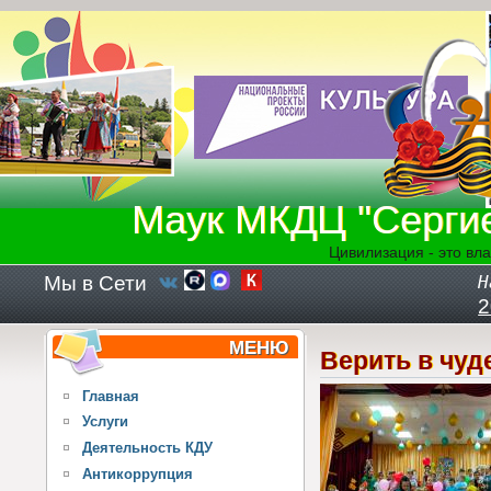
Перейти к основному содержанию
Маук МКДЦ "Серги
Цивилизация - это вла
Мы в Сети
Н
2
МЕНЮ
Верить в чуд
Главная
Услуги
Деятельность КДУ
Антикоррупция