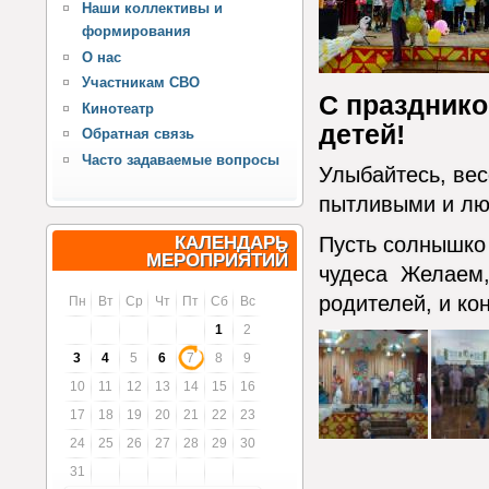
Наши коллективы и
формирования
О нас
Участникам СВО
С празднико
Кинотеатр
детей!
Обратная связь
Часто задаваемые вопросы
Улыбайтесь, вес
пытливыми и л
КАЛЕНДАРЬ
Пусть солнышко 
МЕРОПРИЯТИЙ
чудеса Желаем, 
родителей, и ко
Пн
Вт
Ср
Чт
Пт
Сб
Вс
1
2
3
4
5
6
7
8
9
10
11
12
13
14
15
16
17
18
19
20
21
22
23
24
25
26
27
28
29
30
31