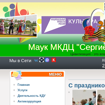
Перейти к основному содержанию
Маук МКДЦ "Серги
Цивилизация - это вла
Мы в Сети
Н
2
МЕНЮ
С празднико
Главная
Услуги
Деятельность КДУ
Антикоррупция