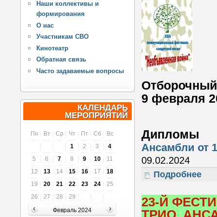
Наши коллективы и
формирования
О нас
Участникам СВО
Кинотеатр
Обратная связь
Часто задаваемые вопросы
Отборочный 
9 февраля 2
КАЛЕНДАРЬ
МЕРОПРИЯТИЙ
Дипломы
Пн
Вт
Ср
Чт
Пт
Сб
Вс
Ансамбли от 1
1
2
3
4
09.02.2024
5
6
7
8
9
10
11
12
13
14
15
16
17
18
Подробнее
о 23-
19
20
21
22
23
24
25
26
27
28
29
23-Й ФЕСТ
Февраль 2024
ТРИО, АНСА