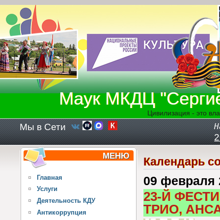
Перейти к основному содержанию
Маук МКДЦ "Серги
Цивилизация - это вла
Мы в Сети
Н
2
МЕНЮ
Календарь с
Главная
09 февраля 
Услуги
23-Й ФЕСТ
Деятельность КДУ
ТРИО, АНС
Антикоррупция