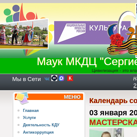
Перейти к основному содержанию
Маук МКДЦ "Серги
Цивилизация - это вла
Мы в Сети
Н
2
МЕНЮ
Календарь с
Главная
03 января 2
Услуги
МАСТЕРСКА
Деятельность КДУ
Антикоррупция