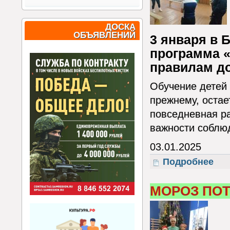
ДОСКА
ОБЪЯВЛЕНИЙ
3 января в 
программа 
правилам д
Обучение детей 
прежнему, остае
повседневная р
важности соблю
03.01.2025
Подробнее
о Гр
МОРОЗ ПОТ