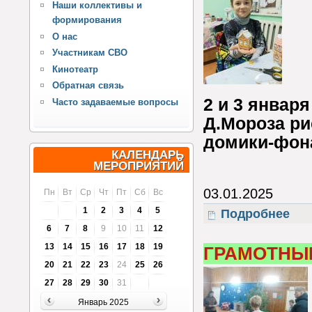
Наши коллективы и
формирования
О нас
Участникам СВО
Кинотеатр
Обратная связь
2 и 3 январ
Часто задаваемые вопросы
Д.Мороза ри
домики-фон
КАЛЕНДАРЬ
МЕРОПРИЯТИЙ
03.01.2025
Пн
Вт
Ср
Чт
Пт
Сб
Вс
1
2
3
4
5
Подробнее
о Ма
6
7
8
9
10
11
12
13
14
15
16
17
18
19
ГРАМОТНЫ
20
21
22
23
24
25
26
27
28
29
30
31
Январь 2025