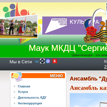
Перейти к основному содержанию
Маук МКДЦ "Серги
Цивилизация - это вла
Мы в Сети
Н
2
МЕНЮ
Ансамбль "Д
Ансамбль ка
Главная
Услуги
Деятельность КДУ
Антикоррупция