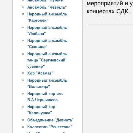
Ансамбль "Путене"
мероприятий и у
Ансамбль "Чевгель"
концертах СДК.
Народный ансамбль
"Карголей"
Народный ансамбль
"Любава"
Народный ансамбль
"Славица"
Народный ансамбль
танца "Сергиевский
сувенир"
Хор "Асамат"
Народный ансамбль
"Вольница"
Народный хор им.
В.А.Чернышева
Народный хор
"Калинушка"
Объединение "Девчата"
Коллектив "Ренессанс"