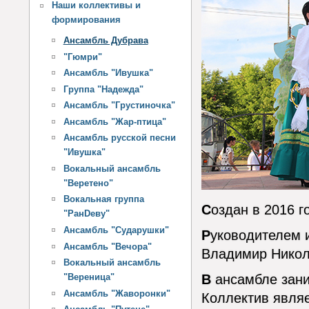
Наши коллективы и
формирования
Ансамбль Дубрава
"Гюмри"
Ансамбль "Ивушка"
Группа "Надежда"
Ансамбль "Грустиночка"
Ансамбль "Жар-птица"
Ансамбль русской песни
"Ивушка"
Вокальный ансамбль
"Веретено"
Вокальная группа
C
оздан в 2016 г
"РанDеву"
Ансамбль "Сударушки"
Р
уководителем 
Ансамбль "Вечора"
Владимир Никол
Вокальный ансамбль
В
ансамбле зани
"Вереница"
Ансамбль "Жаворонки"
Коллектив явля