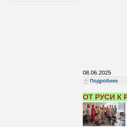
08.06.2025
Подробнее
о Фе
ОТ РУСИ К