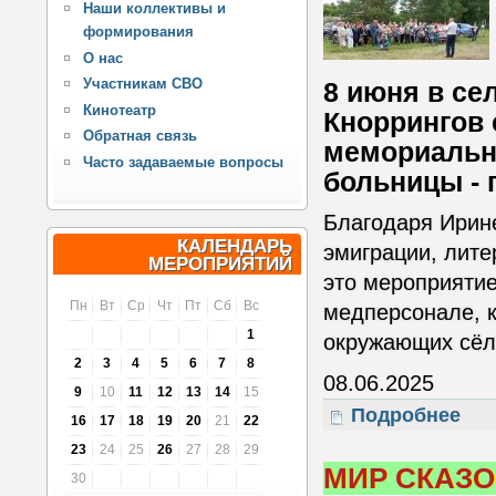
Наши коллективы и
формирования
О нас
Участникам СВО
8 июня в се
Кинотеатр
Кноррингов 
Обратная связь
мемориально
Часто задаваемые вопросы
больницы - 
Благодаря Ирине
КАЛЕНДАРЬ
эмиграции, лите
МЕРОПРИЯТИЙ
это мероприятие
Пн
Вт
Ср
Чт
Пт
Сб
Вс
медперсонале, к
1
окружающих сёл
2
3
4
5
6
7
8
08.06.2025
9
10
11
12
13
14
15
Подробнее
о От
16
17
18
19
20
21
22
23
24
25
26
27
28
29
МИР СКАЗО
30