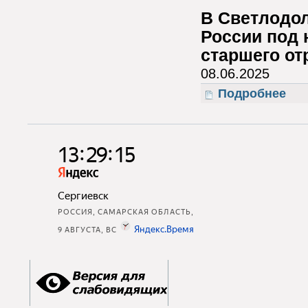
В Светлодо
России под 
старшего от
08.06.2025
Подробнее
о От 