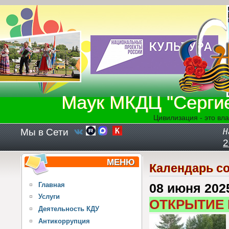
Перейти к основному содержанию
Маук МКДЦ "Серги
Цивилизация - это вла
Мы в Сети
Н
2
МЕНЮ
Календарь с
Главная
08 июня 202
Услуги
ОТКРЫТИЕ
Деятельность КДУ
Антикоррупция