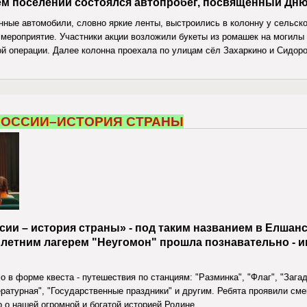
ем поселении состоялся автопробег, посвященный Дню
ные автомобили, словно яркие ленты, выстроились в колонну у сельског
 мероприятие. Участники акции возложили букеты из ромашек на могилы 
й операции. Далее колонна проехала по улицам сёл Захаркино и Сидоро
топробег,посвященный Дню России
ОССИИ–ИСТОРИЯ СТРАНЫ
ии – история страны» - под таким названием в Елшан
 летним лагерем "Неугомон" прошла познавательно - и
 в форме квеста - путешествия по станциям: "Разминка", "Флаг", "Загадо
ературная", "Государственные праздники" и другим. Ребята проявили см
о о нашей огромной и богатой историей Родине.