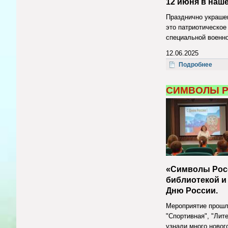
12 июня в наш
Празднично украшен
это патриотическое
специальной военно
12.06.2025
о Ав
Подробнее
СИМВОЛЫ Р
«Символы Росс
библиотекой и
Дню России.
Мероприятие прошло
"Спортивная", "Лит
узнали много новог