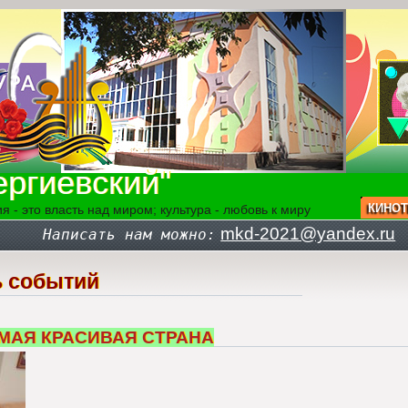
ргиевский"
КИНОТ
я - это власть над миром; культура - любовь к миру
mkd-2021@yandex.ru
Написать нам можно:
 событий
МАЯ КРАСИВАЯ СТРАНА