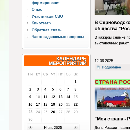
формирования
О нас
Участникам СВО
В Серноводско
Кинотеатр
общества "Росс
Обратная связь
Часто задаваемые вопросы
В каждом снимке пр
выставочных работ
КАЛЕНДАРЬ
12.06.2025
МЕРОПРИЯТИЙ
о Ро
Подробнее
Пн
Вт
Ср
Чт
Пт
Сб
Вс
СТРАНА РО
1
2
3
4
5
6
7
8
9
10
11
12
13
14
15
16
17
18
19
20
21
22
23
24
25
26
27
28
29
"Моя страна - 
30
День России - важн
Июнь 2025