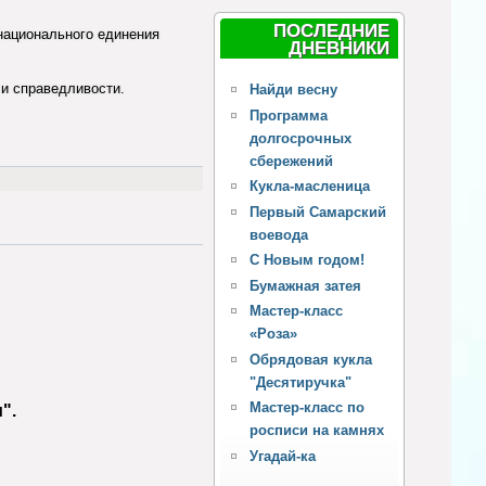
ПОСЛЕДНИЕ
национального единения
ДНЕВНИКИ
 и справедливости.
Найди весну
Программа
долгосрочных
сбережений
Кукла-масленица
Первый Самарский
воевода
С Новым годом!
Бумажная затея
Мастер-класс
«Роза»
Обрядовая кукла
"Десятиручка"
Мастер-класс по
".
росписи на камнях
Угадай-ка