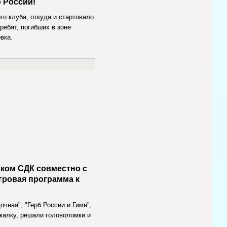
 России!
о клуба, откуда и стартовало
ребят, погибших в зоне
вка.
ском СДК совместно с
гровая программа к
чная", "Герб России и Гимн",
екалку, решали головоломки и