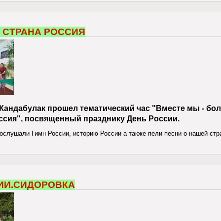
на России.Серноводск
 СТРАНА РОССИЯ
 Кандабулак прошел тематический час "Вместе мы - бол
оссия", посвященный празднику День России.
ослушали Гимн России, историю России а также пели песни о нашей стр
есте мы страна Россия
ИИ.СИДОРОВКА